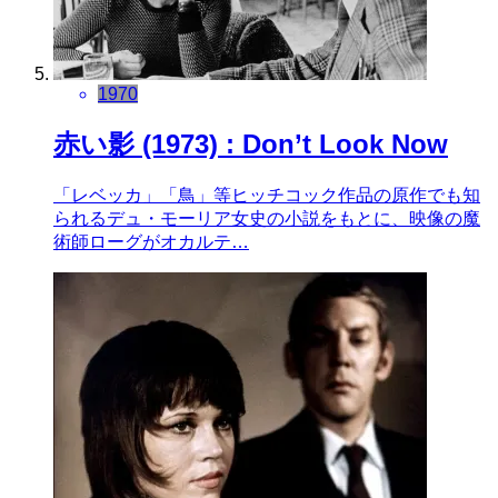
1970
赤い影 (1973) : Don’t Look Now
「レベッカ」「鳥」等ヒッチコック作品の原作でも知
られるデュ・モーリア女史の小説をもとに、映像の魔
術師ローグがオカルテ…