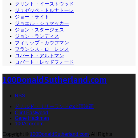
クリント・イーストウッド
ジュゼッペ・トルナトーレ
ジョー・ライト
ジョエル・シュマッカー
ジョン・スタージェス
ジョン・ランディス
フィリップ・カウフマン
フランシス・ローレンス
ロバート・アルトマン
ロバート・レッドフォード
100DonaldSutherland.com
RSS
ドナルド・サザーランドの出演映画
Clint Eastwood
Gene Hackman
100Acor.com
Copyright
©
100DonaldSutherland.com
. All Rights