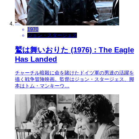
1970
ジョン・スタージェス
鷲は舞いおりた (1976) : The Eagle
Has Landed
チャーチル暗殺に命を賭けたドイツ軍の男達の活躍を
描く戦争冒険映画。監督はジョン・スタージェス、脚
本はトム・マンキーウ…