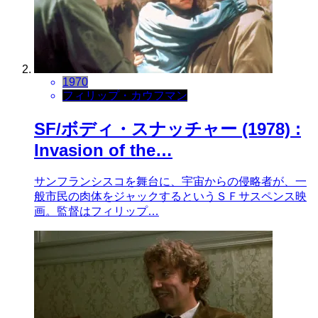
1970
フィリップ・カウフマン
SF/ボディ・スナッチャー (1978) :
Invasion of the…
サンフランシスコを舞台に、宇宙からの侵略者が、一
般市民の肉体をジャックするというＳＦサスペンス映
画。監督はフィリップ…