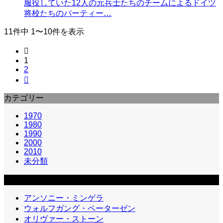
服役していた12人の元兵士たちのチームによるドイツ
将校たちのパーティー…
11件中 1〜10件を表示

1
2

カテゴリー
1970
1980
1990
2000
2010
未分類
カテゴリー2
アンソニー・ミンゲラ
ウォルフガング・ペーターゼン
オリヴァー・ストーン