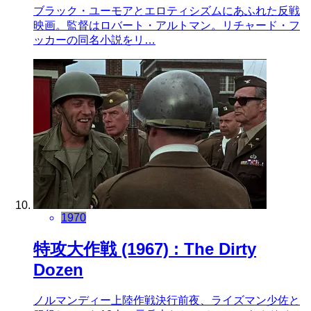
ブラック・ユーモアとエロティシズムにあふれた反戦
映画。監督はロバート・アルトマン。リチャード・フ
ッカーの同名小説をリ…
1970
特攻大作戦 (1967) : The Dirty
Dozen
ノルマンディー上陸作戦決行前夜、ライズマン少佐と