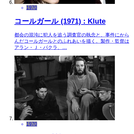
1970
コールガール (1971) : Klute
都会の混沌に犯人を追う調査官の執念と、事件にから
んだコールガールとのふれあいを描く。製作・監督は
アラン・Ｊ・パクラ、…
1970