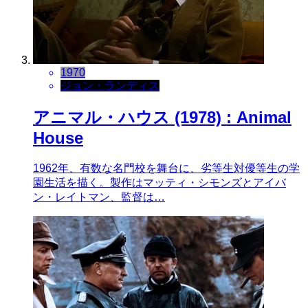
1970
ジョン・ランディス
アニマル・ハウス (1978) : Animal
House
1962年、有数な名門校を舞台に、劣等生対優等生の学
園生活を描く。製作はマッティ・シモンズとアイバ
ン・レイトマン、監督は…