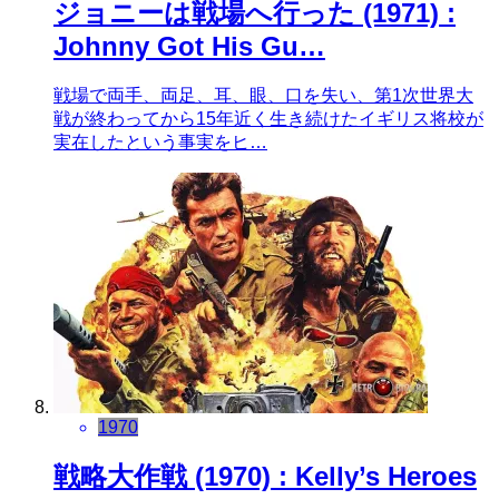
ジョニーは戦場へ行った (1971) :
Johnny Got His Gu…
戦場で両手、両足、耳、眼、口を失い、第1次世界大
戦が終わってから15年近く生き続けたイギリス将校が
実在したという事実をヒ…
1970
戦略大作戦 (1970) : Kelly’s Heroes