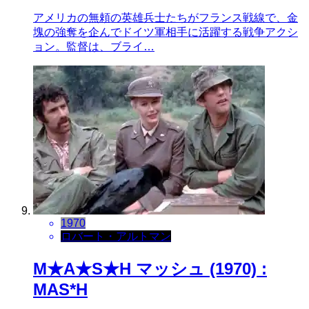
アメリカの無頼の英雄兵士たちがフランス戦線で、金
塊の強奪を企んでドイツ軍相手に活躍する戦争アクシ
ョン。監督は、ブライ…
1970
ロバート・アルトマン
M★A★S★H マッシュ (1970) :
MAS*H