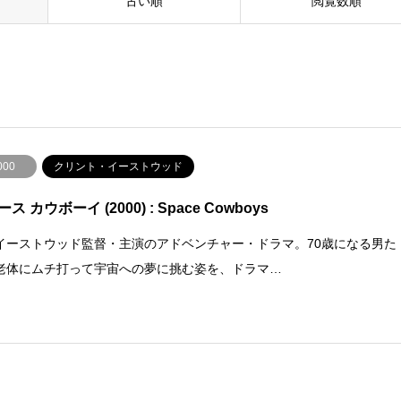
古い順
閲覧数順
000
クリント・イーストウッド
ス カウボーイ (2000) : Space Cowboys
イーストウッド監督・主演のアドベンチャー・ドラマ。70歳になる男た
老体にムチ打って宇宙への夢に挑む姿を、ドラマ…