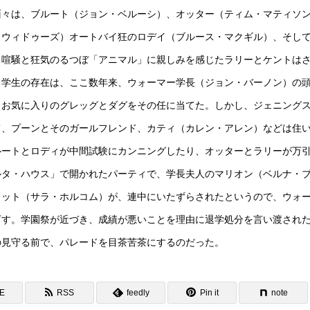
面々は、ブルート（ジョン・ベルーシ）、オッター（ティム・マティソ
・ウィドゥーズ）オートバイ狂のロデイ（ブルース・マクギル）、そし
、喧騒と狂気のるつぼ「アニマル」に親しみを感じたラリーとケントは
」学生の存在は、ここ数年来、ウォーマー学長（ジョン・バーノン）の
、お気に入りのグレッグとダグをその任に当てた。しかし、ジェニング
て、プーンとそのガールフレンド、カティ（カレン・アレン）などは住
ルートとロディが中間試験にカンニングしたり、オッターとラリーが万
ルタ・ハウス」で開かれたパーティで、学長夫人のマリオン（ベルナ・
レット（サラ・ホルコム）が、連中にいたずらされたというので、ウォ
下す。学園祭が近づき、成績が悪いことを理由に退学処分を言い渡され
の見守る前で、パレードを目茶苦茶にするのだった。
NE
RSS
feedly
Pin it
note