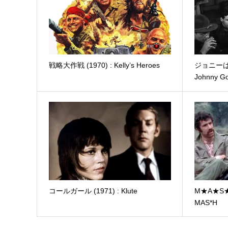
戦略大作戦 (1970) : Kelly’s Heroes
ジョニーは戦
Johnny Go
コールガール (1971) : Klute
M★A★S★H
MAS*H