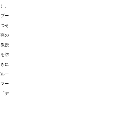
ン）、
てブー
さつそ
頭痛の
ス教授
いを訪
引きに
ブルー
ーマー
た「デ