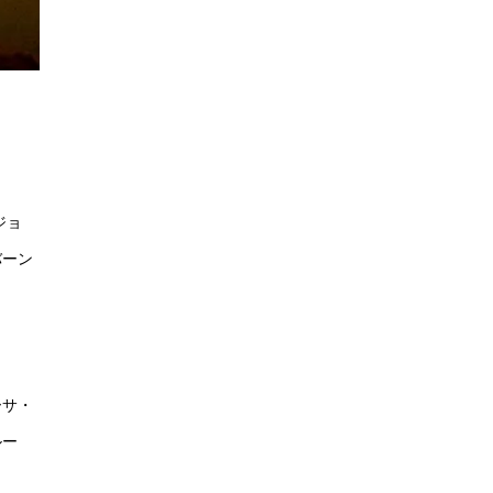
ジョ
バーン
ーサ・
ルー