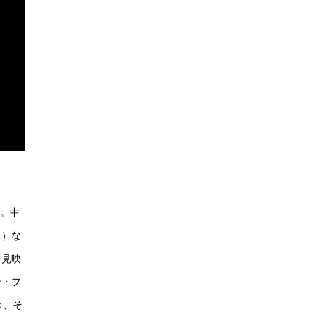
る。中
フ）な
、見映
ン・フ
き、そ