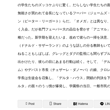
の学生たちのズッコケぶりに驚く。だらしない学生たちの
無能さが買われて会長になっているフーバー（ジェームズ
ン（ピーター・リーガート）らだ。「オメガ」とは異なり
く入会。だが名門フェーバー大の品位を脅かす「アニマル
種だった。新学期を迎えたいま、改めて彼らの一掃を決意
（ドナルド・サザーランド）のような話しの分る教師もい
ねることもしばしば。グレッグとダグの監視にも関らずプ
出かけたり、彼らの目にあまる行動は続く。そして、「デ
ム）やデパスト市長（チェザーレ・ダノーバ）の娘、クロ
学長は生徒会を召集し、「デルタ・ハウス」閉鎖の判決を
ルタ」の面々のうっ憤が爆発し、学園祭の当日、一般市民
Post
Share
Hatena
LI