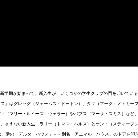
月、新学期が始まって、新入生が、いくつかの学生クラブの門を叩いてい
ウス」はグレッグ（ジェームズ・ドートン）、ダグ（マーク・メトカー
ディ（マリー・ルイーズ・ウェラー）やバブス（マーサ・スミス）など
く、さえない新入生、ラリー（トマス・ハルス）とケント（スティーブ
は、隣の「デルタ・ハウス」－－別名「アニマル・ハウス」のドアを叩